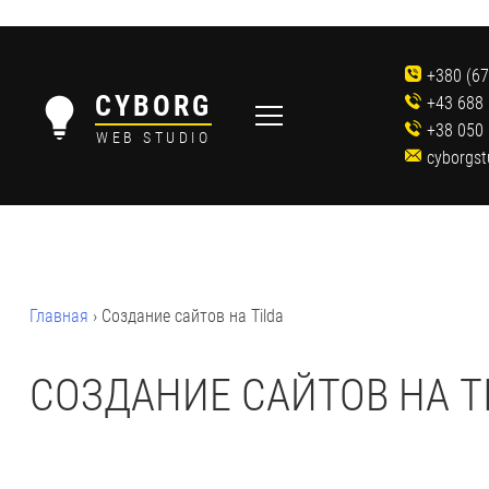
Skip
to
+380 (67
content
CYBORG
+43 688
+38 050 
WEB STUDIO
cyborgs
Главная
›
Создание сайтов на Tilda
СОЗДАНИЕ САЙТОВ НА T