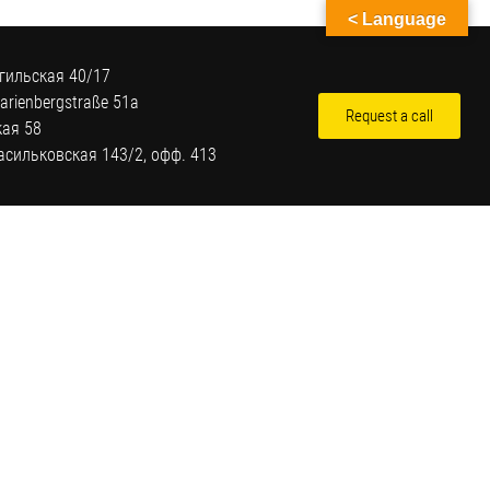
< Language
гильская 40/17
arienbergstraße 51a
Request a call
кая 58
Васильковская 143/2, офф. 413