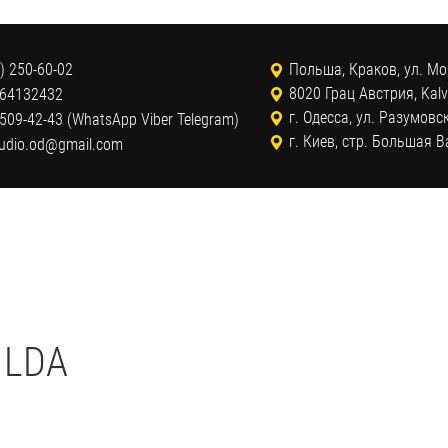
) 250-60-02
Польша, Краков, ул. Мо
8020 Грац Австрия, Kalv
 64132432
г. Одесса, ул. Разумовс
509-42-43 (WhatsApp Viber Telegram)
г. Киев, стр. Большая 
tudio.od@gmail.com
ILDA