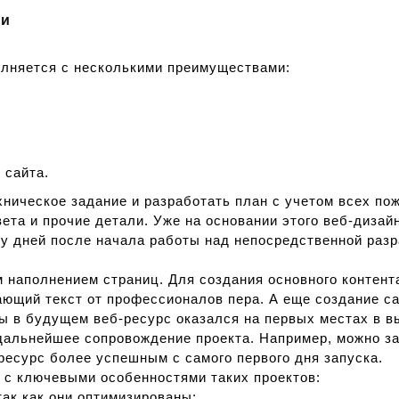
ии
олняется с несколькими преимуществами:
 сайта.
хническое задание и разработать план с учетом всех по
вета и прочие детали. Уже на основании этого веб-диза
у дней после начала работы над непосредственной разр
 наполнением страниц. Для создания основного контент
ющий текст от профессионалов пера. А еще создание са
 в будущем веб-ресурс оказался на первых местах в вы
и дальнейшее сопровождение проекта. Например, можно з
 ресурс более успешным с самого первого дня запуска.
ь с ключевыми особенностями таких проектов:
к как они оптимизированы;