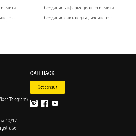
о сайта
Создание информационного сайта
айнеров
Создание сайтов для дизайнеров
CALLBACK
Get consult
iber Telegram)
ая 40/17
rgstraße