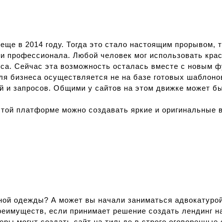
 еще в 2014 году. Тогда это стало настоящим прорывом,
и профессионала. Любой человек мог использовать крас
рса. Сейчас эта возможность осталась вместе с новым 
ля бизнеса осуществляется не на базе готовых шаблоно
 и запросов. Общими у сайтов на этом движке может бы
той платформе можно создавать яркие и оригинальные в
дной одежды? А может вы начали заниматься адвокатуро
реимуществ, если принимает решение создать лендинг н
еры могут создать сайт на тильде в строго оговоренные 