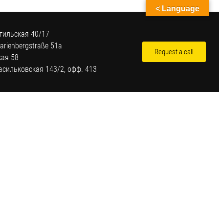
< Language
гильская 40/17
arienbergstraße 51a
Request a call
кая 58
Васильковская 143/2, офф. 413