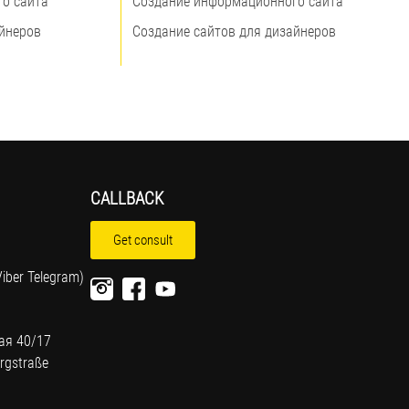
о сайта
Создание информационного сайта
айнеров
Создание сайтов для дизайнеров
CALLBACK
Get consult
iber Telegram)
ая 40/17
rgstraße