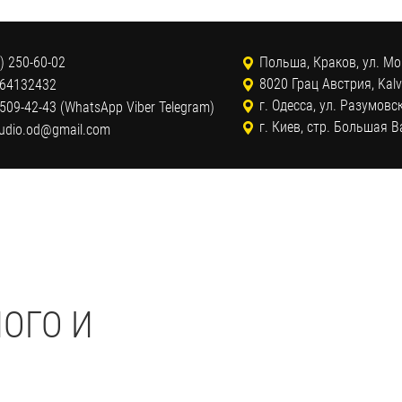
) 250-60-02
Польша, Краков, ул. Мо
8020 Грац Австрия, Kalv
 64132432
г. Одесса, ул. Разумовс
509-42-43 (WhatsApp Viber Telegram)
г. Киев, стр. Большая 
tudio.od@gmail.com
ОГО И