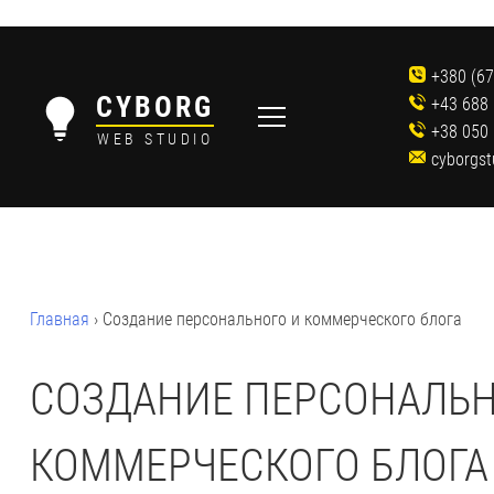
Skip
to
+380 (67
content
CYBORG
+43 688
+38 050 
WEB STUDIO
cyborgs
Главная
›
Создание персонального и коммерческого блога
СОЗДАНИЕ ПЕРСОНАЛЬН
КОММЕРЧЕСКОГО БЛОГА