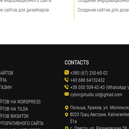
ие информационного сайта
Создание информационног
е сайтов для дизайнеров
Создание сайтов для диз
CONTACTS
САЙТОВ
+380 (67) 250-60-02
ЙТА
+43 688 64132432
ГАЗИН
+38 050 509-42-43 (WhatsApp V
cyborgstudio.od@gmail.com
ЙТОВ НА WORDPRESS
Польша, Краков, ул. Могильск
ТОВ НА TILDA
8020 Грац Австрия, Kalvarienbe
ЙТОВ ВИЗИТОК
51a
РПОРАТИВНОГО САЙТА
г. Одесса, ул. Разумовская 58