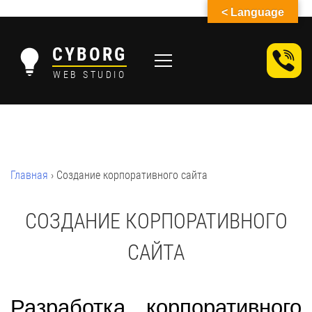
< Language
Skip
to
CYBORG
content
WEB STUDIO
Главная
›
Создание корпоративного сайта
СОЗДАНИЕ КОРПОРАТИВНОГО
САЙТА
Разработка корпоративного 